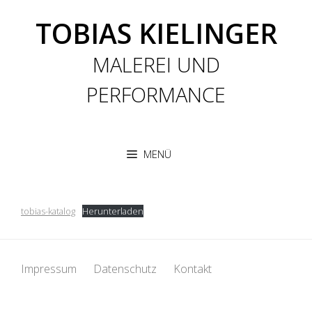
Zum
TOBIAS KIELINGER
Inhalt
springen
MALEREI UND
PERFORMANCE
MENÜ
tobias-katalog
Herunterladen
Impressum
Datenschutz
Kontakt